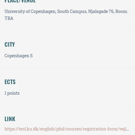
University of Copenhagen, South Campus, Njalsgade 76, Room:
TBA
CITY
Copenhagen S
ECTS
1 points
LINK
https://teol.ku.dk/english/phd/courses/registration-form/vejledning-af-bachelorprojekter-og-specialer-a2026/