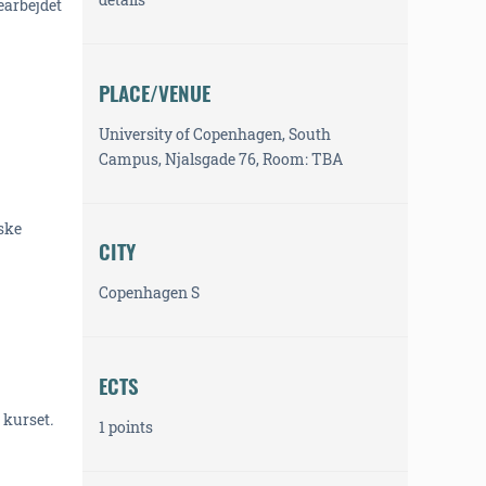
earbejdet
PLACE/VENUE
University of Copenhagen, South
Campus, Njalsgade 76, Room: TBA
iske
CITY
Copenhagen S
ECTS
 kurset
.
1 points