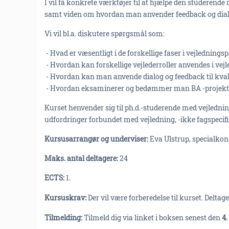
I vil få konkrete værktøjer til at hjælpe den studerend
samt viden om hvordan man anvender feedback og dia
Vi vil bl.a. diskutere spørgsmål som:
- Hvad er væsentligt i de forskellige faser i vejledning
- Hvordan kan forskellige vejlederroller anvendes i ve
- Hvordan kan man anvende dialog og feedback til kval
- Hvordan eksaminerer og bedømmer man BA -projekte
Kurset henvender sig til ph.d.-studerende med vejlednin
udfordringer forbundet med vejledning, -ikke fagspeci
Kursusarrangør og underviser:
Eva Ulstrup, specialkon
Maks. antal deltagere:
24
ECTS:
1.
Kursuskrav:
Der vil være forberedelse til kurset. Delt
Tilmelding:
Tilmeld dig via linket i boksen senest den
4