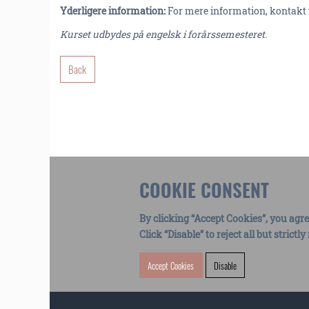
Yderligere information:
For mere information, kontakt 
Kurset udbydes på engelsk i forårssemesteret.
Back
COOKIE CONSENT
By clicking “Accept Cookies”, you agre
Click “Disable” to reject all but strict