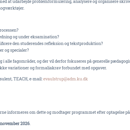
e med at udarbejde problemformulering, analysere og organisere skriv
logværktøjer.
sprocessen?
jledning og under eksamination?
ificere den studerendes refleksion og tekstproduktion?
r og specialer?
g i alle fagområder, og der vil derfor fokuseres på generelle pædagog
fikke variationer og formaliakrav forbundet med opgaver.
sulent, TEACH, e-mail:
evaulstrup@adm.ku.dk
agerne informeres om dette og modtager programmet efter optagelse på
. november 2026
.