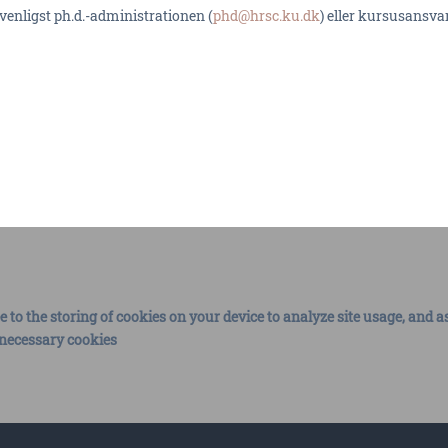
venligst ph.d.-administrationen (
phd@hrsc.ku.dk
) eller kursusansvar
e to the storing of cookies on your device to analyze site usage, and a
ly necessary cookies